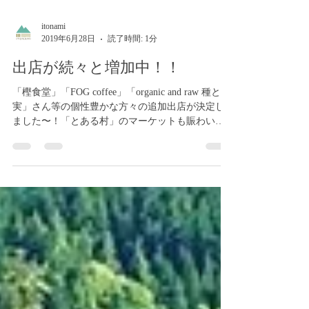
itonami
2019年6月28日
読了時間: 1分
出店が続々と増加中！！
「樫食堂」「FOG coffee」「organic and raw 種と
実」さん等の個性豊かな方々の追加出店が決定し
ました〜！「とある村」のマーケットも賑わいで
参りましたね〜。どのお店もこだわりの品々。い
つも魅力的な物を揃えてくれる方々ばかりなの
で、当日はどんな物を販売して...