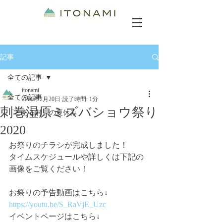
記事
全ての記事
itonami
全ての記事
2020年2月20日
読了時間: 1分
刺巻湿原ミズバショウ祭り
「とある村」の夏休み
2020
お祭りのチラシが完成しました！
タイムスケジュールや詳しくは下記の
画像をご覧ください！
お祭りの予告動画はこちら↓
https://youtu.be/S_RaVjE_Uzc
イベントページはこちら↓